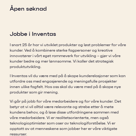
Åpen søknad
Jobbe i Inventas
I snart 25 år har vi utviklet produkter og løst problemer for våre
kunder. Ved å kombinere sterke fagpersoner og kreative
innovatører i vårt eget rammeverk for utvikling – gjør vi våre
kunder bedre og mer lønnsomme. Vi kaller det strategisk
produktutvikling.
I Inventas vil du være med på å skape kunderelasjoner som kan
utfordre oss med engasjerende og meningsfulle prosjekter
innen ulike fagfelt. Hos oss skal du være med på å skape nye
produkter som gir mening.
Vi går på jobb for våre medarbeidere og for våre kunder. Det
betyr at vi vil alltid være relevante og strebe etter å møte
kundens behov, og å løse disse utfordringene sammen med
våre medarbeidere. Vi er realitetsorienterte, men også
teknologioptimister som oser av teknologiforståelse. Vi er
opptatt av at menneskene som jobber her er våre viktigste
ressurser.