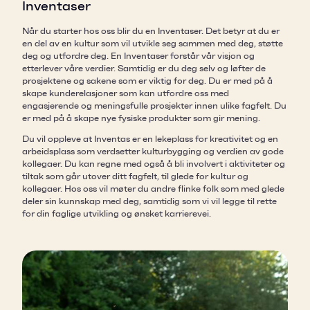
Inventaser
Når du starter hos oss blir du en Inventaser. Det betyr at du er
en del av en kultur som vil utvikle seg sammen med deg, støtte
deg og utfordre deg. En Inventaser forstår vår visjon og
etterlever våre verdier. Samtidig er du deg selv og løfter de
prosjektene og sakene som er viktig for deg. Du er med på å
skape kunderelasjoner som kan utfordre oss med
engasjerende og meningsfulle prosjekter innen ulike fagfelt. Du
er med på å skape nye fysiske produkter som gir mening.
Du vil oppleve at Inventas er en lekeplass for kreativitet og en
arbeidsplass som verdsetter kulturbygging og verdien av gode
kollegaer. Du kan regne med også å bli involvert i aktiviteter og
tiltak som går utover ditt fagfelt, til glede for kultur og
kollegaer. Hos oss vil møter du andre flinke folk som med glede
deler sin kunnskap med deg, samtidig som vi vil legge til rette
for din faglige utvikling og ønsket karrierevei.