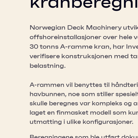
kranberegn
Norwegian Deck Machinery utvikler
offshoreinstallasjoner over hele v
30 tonns A-ramme kran, har Inve
verifisere konstruksjonen med ta
belastning.
A-rammen vil benyttes til håndteri
havbunnen, noe som stiller spesielt
skulle beregnes var kompleks og a
laget en finmasket modell som kun
utmatting i ulike konfigurasjoner.
Beregningene som ble utført dok