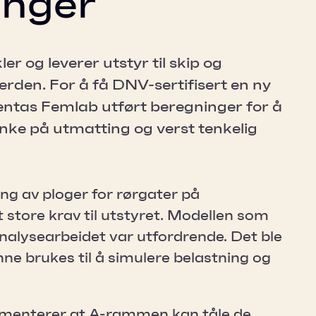
inger
 og leverer utstyr til skip og
erden. For å få DNV-sertifisert en ny
ntas Femlab utført beregninger for å
nke på utmatting og verst tenkelig
ng av ploger for rørgater på
 store krav til utstyret. Modellen som
nalysearbeidet var utfordrende. Det ble
ne brukes til å simulere belastning og
umenterer at A-rammen kan tåle de