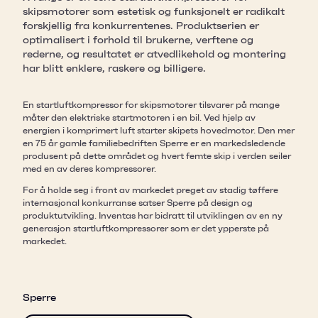
skipsmotorer som estetisk og funksjonelt er radikalt
forskjellig fra konkurrentenes. Produktserien er
optimalisert i forhold til brukerne, verftene og
rederne, og resultatet er atvedlikehold og montering
har blitt enklere, raskere og billigere.
En startluftkompressor for skipsmotorer tilsvarer på mange
måter den elektriske startmotoren i en bil. Ved hjelp av
energien i komprimert luft starter skipets hovedmotor. Den mer
en 75 år gamle familiebedriften Sperre er en markedsledende
produsent på dette området og hvert femte skip i verden seiler
med en av deres kompressorer.
For å holde seg i front av markedet preget av stadig tøffere
internasjonal konkurranse satser Sperre på design og
produktutvikling. Inventas har bidratt til utviklingen av en ny
generasjon startluftkompressorer som er det ypperste på
markedet.
Sperre