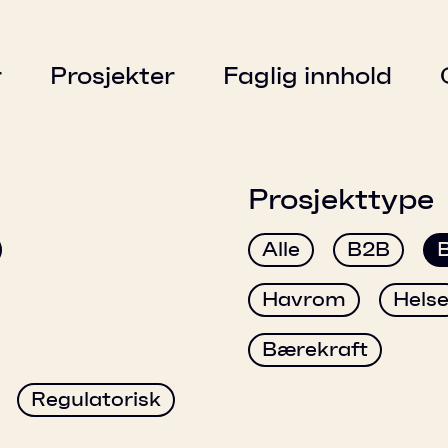
r
Prosjekter
Faglig innhold
Prosjekttype
Alle
B2B
Havrom
Hels
Bærekraft
Regulatorisk