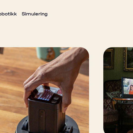
obotikk
Simulering