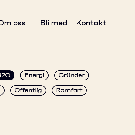
Om oss
Bli med
Kontakt
B2C
Energi
Gründer
e
Offentlig
Romfart