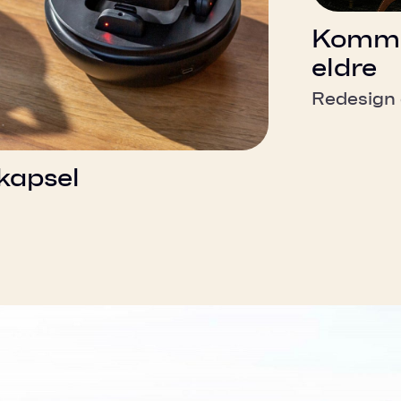
Kommun
eldre
Redesign 
 kapsel