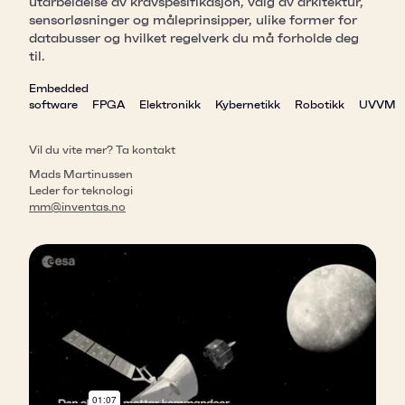
utarbeidelse av kravspesifikasjon, valg av arkitektur,
sensorløsninger og måleprinsipper, ulike former for
databusser og hvilket regelverk du må forholde deg
til.
Embedded
software
FPGA
Elektronikk
Kybernetikk
Robotikk
UVVM
Vil du vite mer? Ta kontakt
Mads Martinussen
Leder for teknologi
mm@inventas.no