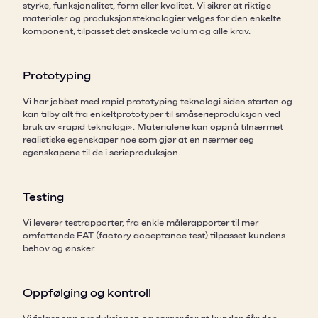
styrke, funksjonalitet, form eller kvalitet. Vi sikrer at riktige
materialer og produksjonsteknologier velges for den enkelte
komponent, tilpasset det ønskede volum og alle krav.
Prototyping
Vi har jobbet med rapid prototyping teknologi siden starten og
kan tilby alt fra enkeltprototyper til småserieproduksjon ved
bruk av «rapid teknologi». Materialene kan oppnå tilnærmet
realistiske egenskaper noe som gjør at en nærmer seg
egenskapene til de i serieproduksjon.
Testing
Vi leverer testrapporter, fra enkle målerapporter til mer
omfattende FAT (factory acceptance test) tilpasset kundens
behov og ønsker.
Oppfølging og kontroll