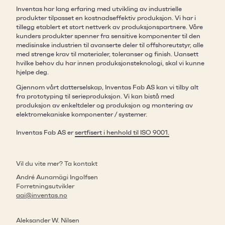
Inventas har lang erfaring med utvikling av industrielle
produkter tilpasset en kostnadseffektiv produksjon. Vi har i
tillegg etablert et stort nettverk av produksjonspartnere. ​Våre
kunders produkter spenner fra sensitive komponenter til den
medisinske industrien til avanserte deler til offshoreutstyr, alle
med strenge krav til materialer, toleranser og finish. Uansett
hvilke behov du har innen produksjonsteknologi, skal vi kunne
hjelpe deg. ​
​Gjennom vårt datterselskap, Inventas Fab AS kan vi tilby alt
fra prototyping til serieproduksjon. Vi kan bistå med
produksjon av enkeltdeler og produksjon og montering av
elektromekaniske komponenter / systemer. ​
Inventas Fab AS er
sertfisert i henhold til ISO 9001.
Vil du vite mer? Ta kontakt
André Aunamägi Ingolfsen
Forretningsutvikler
aai@inventas.no
Aleksander W. Nilsen